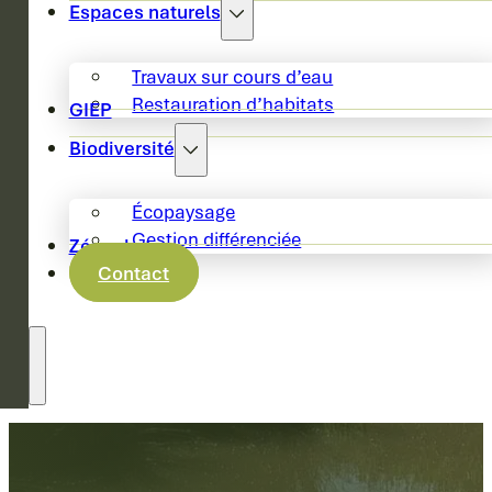
Espaces naturels
Travaux sur cours d’eau
Restauration d’habitats
GIEP
Biodiversité
Écopaysage
Gestion différenciée
Zéro phyto
Contact