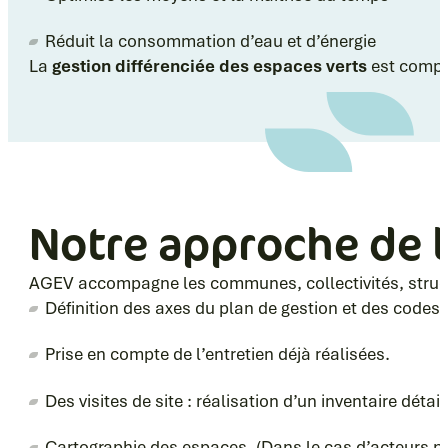
Réduit la consommation d’eau et d’énergie
La
gestion différenciée des espaces
verts
est compl
Notre approche de l
AGEV accompagne les communes, collectivités, struct
Définition des axes du plan de gestion et des codes
Prise en compte de l’entretien déjà réalisées.
Des visites de site : réalisation d’un inventaire détai
Cartographie des espaces. (Dans le cas d’acteurs pub