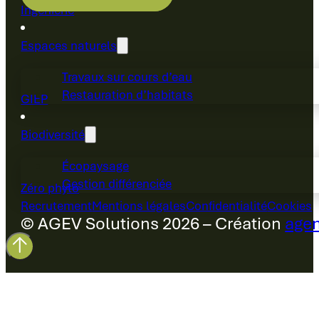
Ingénierie
Espaces naturels
Travaux sur cours d’eau
Restauration d’habitats
GIEP
Biodiversité
Écopaysage
Gestion différenciée
Zéro phyto
Recrutement
Mentions légales
Confidentialité
Cookies
© AGEV Solutions 2026 – Création
agen