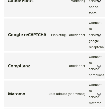
Adobe Fonts
Marketing
service
adobe-
fonts
Consent
to
Google reCAPTCHA
Marketing, Fonctionnel
service
google-
recaptcha
Consent
to
Complianz
Fonctionnel
service
complianz
Consent
to
Matomo
Statistiques (anonymes)
service
matomo