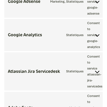
Google Adsense
Marketing, Statistiques
service
google-
adsense
Consent
to
Google Analytics
Statistiques
service
google-
analytics
Consent
to
service
Atlassian Jira Servicedesk
Statistiques
atlassian-
jira-
servicedesk
Consent
to