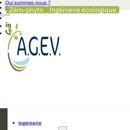
Qui sommes-nous ?
Passer au contenu principal
Passer au pied de page
Blog
Zéro-phyto
Zéro-phyto
Zéro-phyto
Ingénierie écologique
Ingénierie