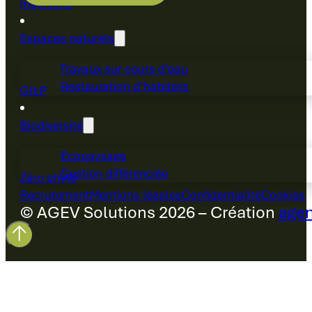
Ingénierie
Espaces naturels
Travaux sur cours d’eau
Restauration d’habitats
GIEP
Biodiversité
Écopaysage
Gestion différenciée
Zéro phyto
Recrutement
Mentions légales
Confidentialité
Cookies
© AGEV Solutions 2026 – Création
agen