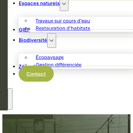
Espaces naturels
Travaux sur cours d’eau
Restauration d’habitats
GIEP
Biodiversité
Écopaysage
Gestion différenciée
Zéro phyto
Contact