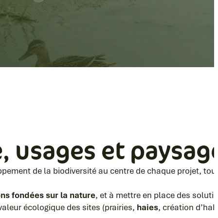
é, usages et paysag
pement de la biodiversité au centre de chaque projet, tout 
ons fondées sur la nature
, et à mettre en place des solut
aleur écologique des sites (prairies,
haies
, création d’hab