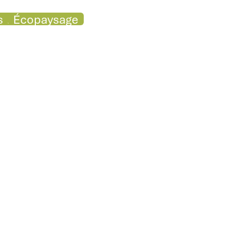
s
copaysage
Écopaysage