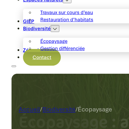
Travaux sur cours d’eau
Restauration d’habitats
GIEP
Biodiversité
Écopaysage
Gestion différenciée
Zéro phyto
Contact
Accueil
/
Biodiversité
/
Écopaysage
Écopaysage : 