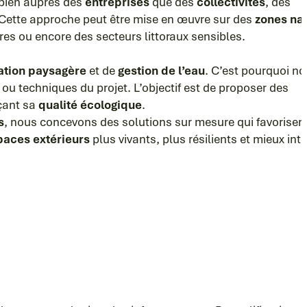
 bien auprès des
entreprises
que des
collectivités
, des
 Cette approche peut être mise en œuvre sur des
zones nat
es ou encore des secteurs littoraux sensibles.
ration paysagère
et de
gestion de l’eau
. C’est pourquoi n
 ou techniques du projet. L’objectif est de proposer des
rçant sa
qualité écologique
.
s
, nous concevons des solutions sur mesure qui favorisent
paces extérieurs
plus vivants, plus résilients et mieux in