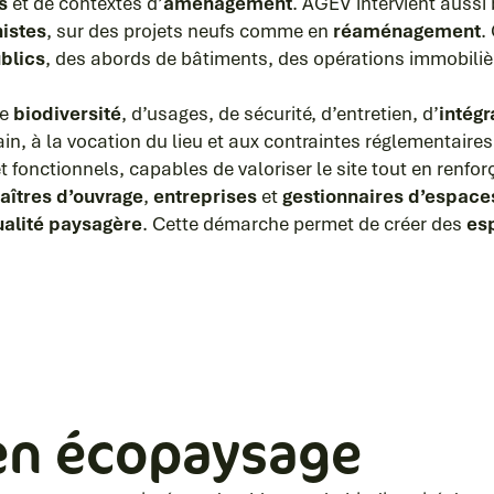
s
et de contextes d’
aménagement
. AGEV intervient aussi
istes
, sur des projets neufs comme en
réaménagement
.
blics
, des abords de bâtiments, des opérations immobilièr
de
biodiversité
, d’usages, de sécurité, d’entretien, d’
intég
n, à la vocation du lieu et aux contraintes réglementaires
 fonctionnels, capables de valoriser le site tout en renfo
aîtres d’ouvrage
,
entreprises
et
gestionnaires d’espace
ualité paysagère
. Cette démarche permet de créer des
es
 en écopaysage