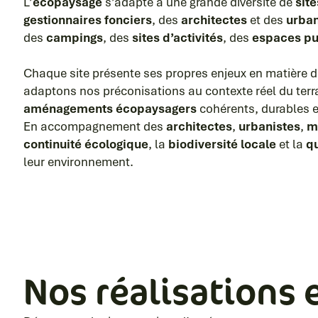
L’
écopaysage
s’adapte à une grande diversité de
site
gestionnaires fonciers
, des
architectes
et des
urban
des
campings
, des
sites d’activités
, des
espaces pu
Chaque site présente ses propres enjeux en matière 
adaptons nos préconisations au contexte réel du terrai
aménagements écopaysagers
cohérents, durables et
En accompagnement des
architectes
,
urbanistes
,
m
continuité écologique
, la
biodiversité locale
et la
q
leur environnement.
Nos réalisations