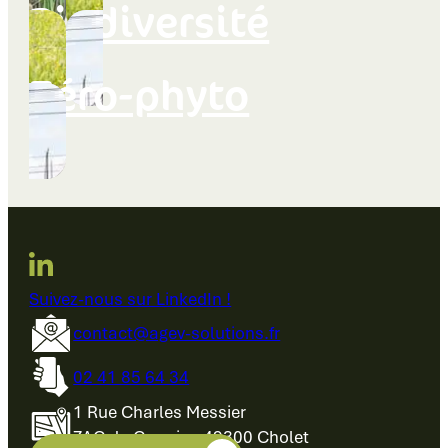
Biodiversité
Zéro-phyto
Suivez-nous sur LinkedIn !
contact@agev-solutions.fr
02 41 85 64 34
1 Rue Charles Messier
ZAC du Cormier, 49300 Cholet