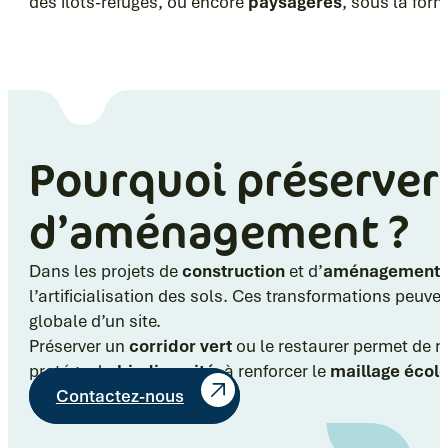
des îlots-refuges, ou encore
paysagères
, sous la for
Pourquoi préserver 
d’aménagement ?
Dans les projets de
construction
et d’
aménagement
,
l’artificialisation des sols. Ces transformations peuve
globale d’un site.
Préserver un
corridor vert
ou le restaurer permet de ma
protéger la
biodiversité
, à renforcer le
maillage écol
Contactez-nous