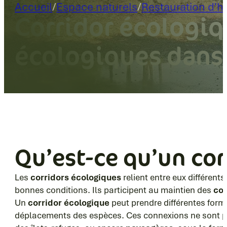
Accueil
/
Espace naturels
/
Restauration d'h
Corridor écologiqu
écologiques dans
Qu’est-ce qu’un cor
Les
corridors écologiques
relient entre eux différent
bonnes conditions. Ils participent au maintien des
con
Un
corridor écologique
peut prendre différentes forme
déplacements des espèces. Ces connexions ne sont pas