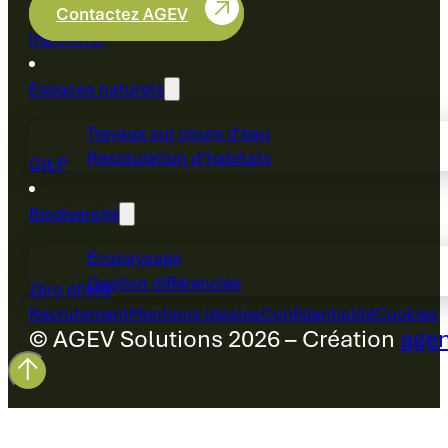
Contactez AGEV
Ingénierie
Espaces naturels
Travaux sur cours d’eau
Restauration d’habitats
GIEP
Biodiversité
Écopaysage
Gestion différenciée
Zéro phyto
Recrutement
Mentions légales
Confidentialité
Cookies
© AGEV Solutions 2026 – Création
agen