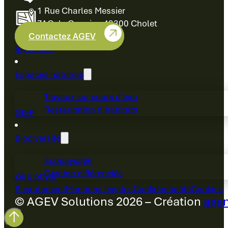
1 Rue Charles Messier
ZAC du Cormier, 49300 Cholet
Contactez AGEV
Ingénierie
Espaces naturels
Travaux sur cours d’eau
Restauration d’habitats
GIEP
Biodiversité
Écopaysage
Gestion différenciée
Zéro phyto
Recrutement
Mentions légales
Confidentialité
Cookies
© AGEV Solutions 2026 – Création
agen