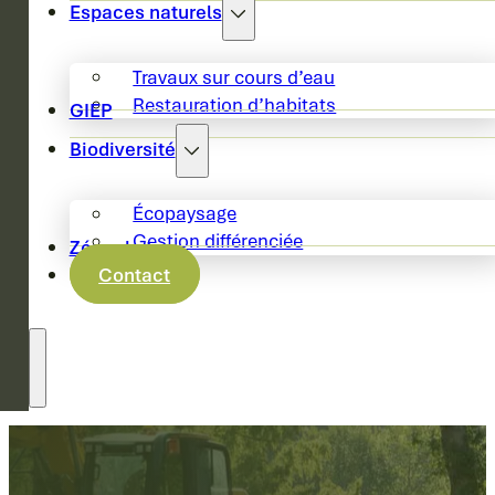
Espaces naturels
Travaux sur cours d’eau
Restauration d’habitats
GIEP
Biodiversité
Écopaysage
Gestion différenciée
Zéro phyto
Contact