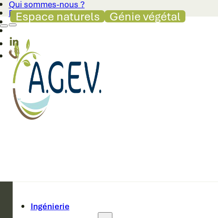
Qui sommes-nous ?
Passer au contenu principal
Passer au pied de page
Blog
Génie végétal
Génie végétal
Espace naturels
Génie végétal
Ingénierie