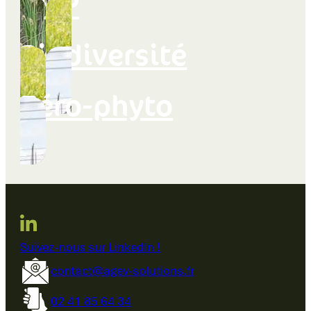
GIEP
Biodiversité
Zéro-phyto
Suivez-nous sur LinkedIn !
contact@agev-solutions.fr
02 41 85 64 34