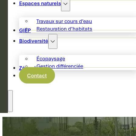
Espaces naturels
Travaux sur cours d’eau
Restauration d’habitats
GIEP
Biodiversité
Écopaysage
Gestion différenciée
Zéro phyto
Contact