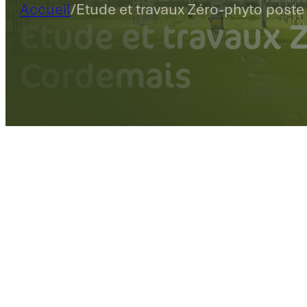
Accueil
/
Etude et travaux Zéro-phyto post
Etude et travaux 
Cordemais