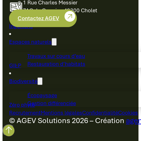
1 Rue Charles Messier
ZAC du Cormier, 49300 Cholet
Contactez AGEV
Ingénierie
Espaces naturels
Travaux sur cours d’eau
Restauration d’habitats
GIEP
Biodiversité
Écopaysage
Gestion différenciée
Zéro phyto
Recrutement
Mentions légales
Confidentialité
Cookies
© AGEV Solutions 2026 – Création
agen