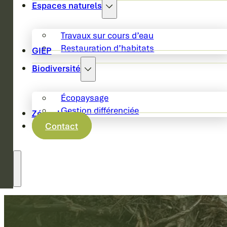
Espaces naturels
Travaux sur cours d’eau
Restauration d’habitats
GIEP
Biodiversité
Écopaysage
Gestion différenciée
Zéro phyto
Contact