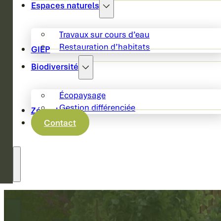
Espaces naturels
Travaux sur cours d’eau
Restauration d’habitats
GIEP
Biodiversité
Écopaysage
Gestion différenciée
Zéro phyto
Contact