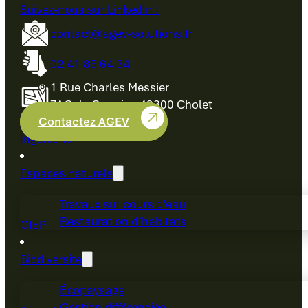
Suivez-nous sur LinkedIn !
contact@agev-solutions.fr
02 41 85 64 34
1 Rue Charles Messier
ZAC du Cormier, 49300 Cholet
Contactez AGEV
Ingénierie
Espaces naturels
Travaux sur cours d’eau
Restauration d’habitats
GIEP
Biodiversité
Écopaysage
Gestion différenciée