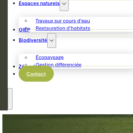
Espaces naturels
Travaux sur cours d’eau
Restauration d’habitats
GIEP
Biodiversité
Écopaysage
Gestion différenciée
Zéro phyto
Contact