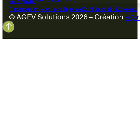
Zéro phyto
Recrutement
Mentions légales
Confidentialité
Cookies
© AGEV Solutions 2026 – Création
agen