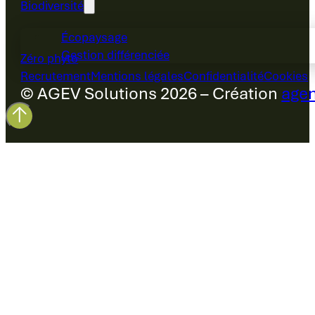
Biodiversité
Écopaysage
Gestion différenciée
Zéro phyto
Recrutement
Mentions légales
Confidentialité
Cookies
© AGEV Solutions 2026 – Création
agen