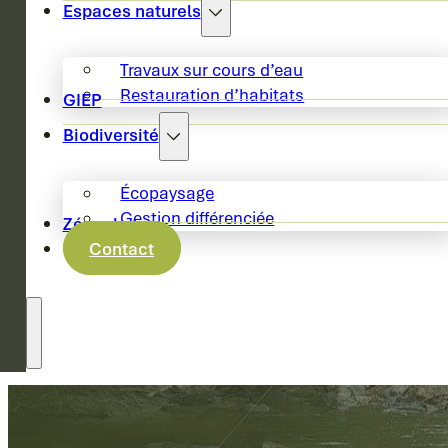
Espaces naturels
Travaux sur cours d’eau
Restauration d’habitats
GIEP
Biodiversité
Écopaysage
Gestion différenciée
Zéro phyto
Contact