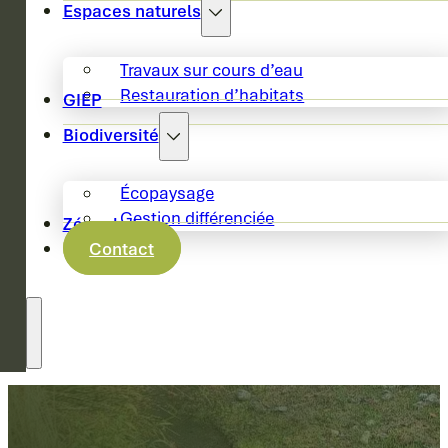
Espaces naturels
Travaux sur cours d’eau
Restauration d’habitats
GIEP
Biodiversité
Écopaysage
Gestion différenciée
Zéro phyto
Contact