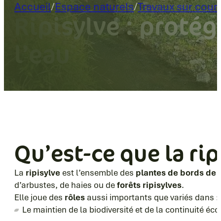
Accueil
/
Espace naturels
/
Travaux sur cour
Ripisylve : protég
l’eau
Qu’est-ce que la rip
La
ripisylve
est l’ensemble des
plantes de bords de r
d’arbustes, de haies ou de
forêts ripisylves
.
Elle joue des
rôles
aussi importants que variés dans :
Le maintien de la biodiversité et de la continuité éco